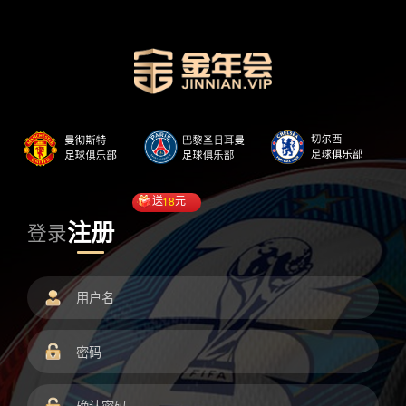
送
18
元
注册
登录