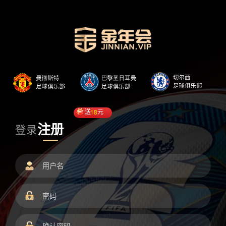
送
18
元
注册
登录